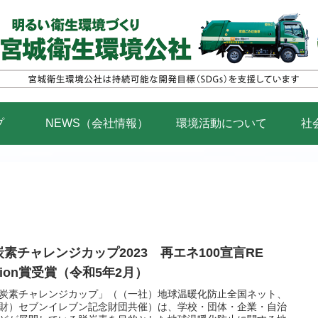
プ
NEWS（会社情報）
環境活動について
社
炭素チャレンジカップ2023 再エネ100宣言RE
tion賞受賞（令和5年2月）
炭素チャレンジカップ」（（一社）地球温暖化防止全国ネット、
財）セブンイレブン記念財団共催）は、学校・団体・企業・自治