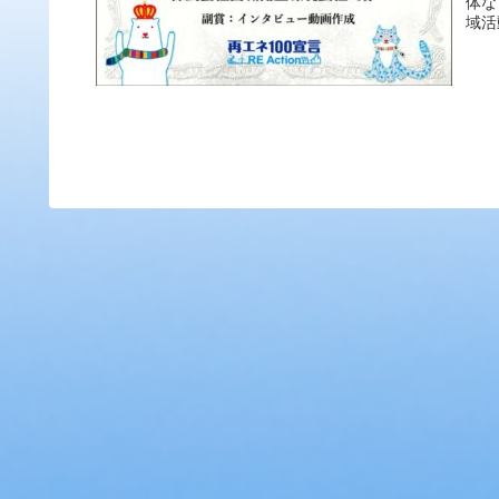
体な
域活