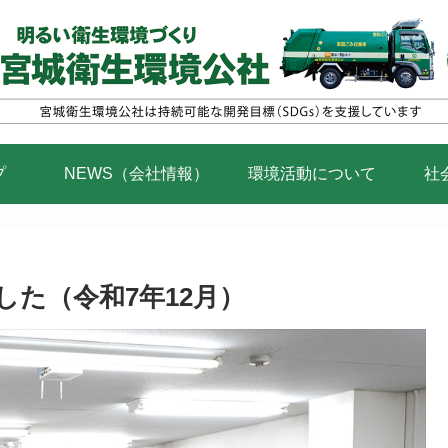
プ
NEWS（会社情報）
環境活動について
社
た（令和7年12月）